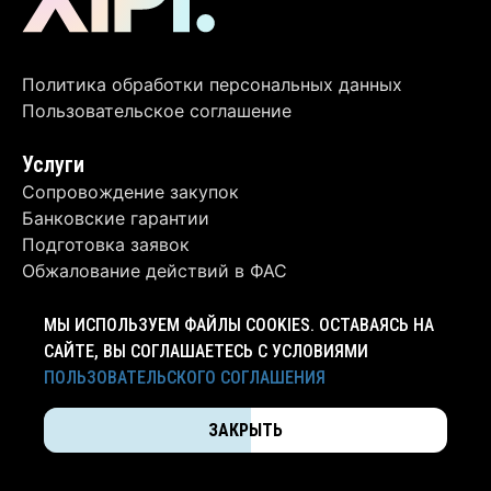
Политика обработки персональных данных
Пользовательское соглашение
Услуги
Сопровождение закупок
Банковские гарантии
Подготовка заявок
Обжалование действий в ФАС
Контакты
МЫ ИСПОЛЬЗУЕМ ФАЙЛЫ COOKIES. ОСТАВАЯСЬ НА
+7 (4012) 63-62-06
САЙТЕ, ВЫ СОГЛАШАЕТЕСЬ С УСЛОВИЯМИ
ПОЛЬЗОВАТЕЛЬСКОГО СОГЛАШЕНИЯ
info@xipi.ru
ЗАКРЫТЬ
Калининград, ул. Ручейная, д. 2А, оф. 2