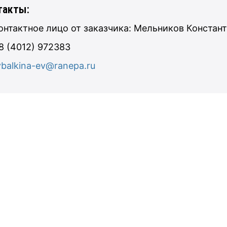
такты:
онтактное лицо от заказчика: Мельников Констант
8 (4012) 972383
ybalkina-ev@ranepa.ru