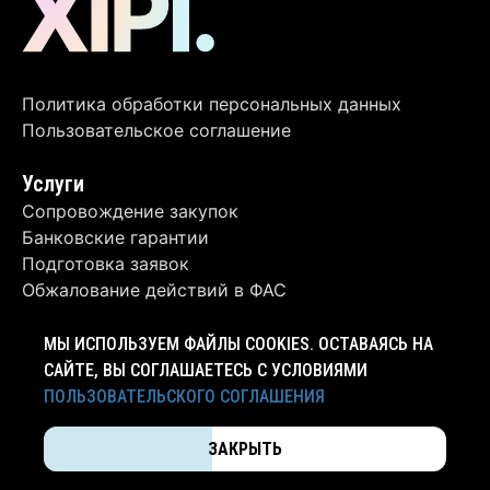
Политика обработки персональных данных
Пользовательское соглашение
Услуги
Сопровождение закупок
Банковские гарантии
Подготовка заявок
Обжалование действий в ФАС
Контакты
МЫ ИСПОЛЬЗУЕМ ФАЙЛЫ COOKIES. ОСТАВАЯСЬ НА
+7 (4012) 63-62-06
САЙТЕ, ВЫ СОГЛАШАЕТЕСЬ С УСЛОВИЯМИ
ПОЛЬЗОВАТЕЛЬСКОГО СОГЛАШЕНИЯ
info@xipi.ru
ЗАКРЫТЬ
Калининград, ул. Ручейная, д. 2А, оф. 2